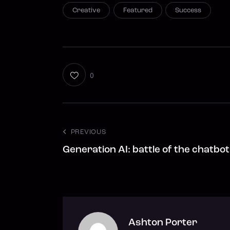
Creative
Featured
Success
0
PREVIOUS
Generation AI: battle of the chatbo
Ashton Porter