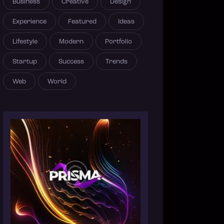
Business
Creative
Design
Experience
Featured
Ideas
Lifestyle
Modern
Portfolio
Startup
Success
Trends
Web
World